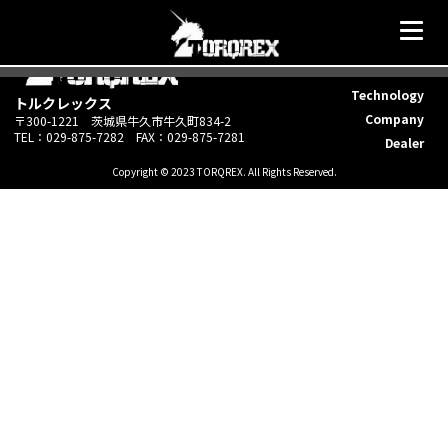
TOP
Riders
Technology
トルクレックス
Company
〒300-1221 茨城県牛久市牛久町834-2
TEL：029-875-7282 ​FAX：029-875-7281
Dealer
Copyright © 2023 TORQREX. All Rights Reserved.