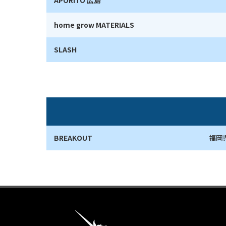
APORITO 広島
home grow MATERIALS
SLASH
BREAKOUT
福岡県