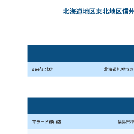
北海道地区
東北地区
信
see’s 北店
北海道札幌市東区
マラード郡山店
福島県郡